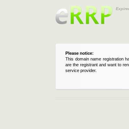
Expire
Please notice:
Bitte beachten Sie:
This domain name registration ha
Diese Domainregistrierung ist 
are the registrant and want to re
Domain stehen an. Wenn Sie d
service provider.
verlängern möchten, kontaktieren S