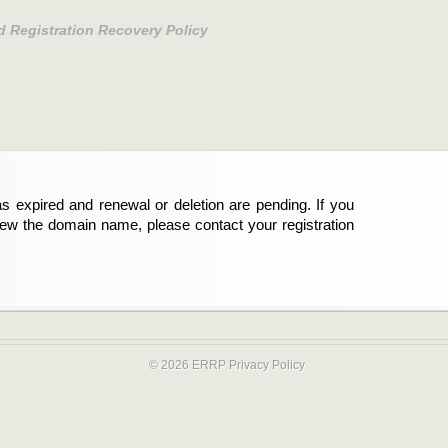
d Registration Recovery Policy
s expired and renewal or deletion are pending. If you
abgelaufen und die Verlängerung oder Löschung der
new the domain name, please contact your registration
er Registrant sind und die Domainregistrierung
ie bitte Ihren Service-Provider.
© 2026 ERRP
Privacy Policy