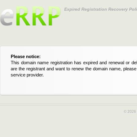
Expired Registration Recovery Pol
Please notice:
Bitte beachten Sie:
This domain name registration has expired and renewal or dele
Diese Domainregistrierung ist abgelaufen und die Verläng
are the registrant and want to renew the domain name, please 
Domain stehen an. Wenn Sie der Registrant sind und di
service provider.
verlängern möchten, kontaktieren Sie bitte Ihren Service-Provid
© 2026