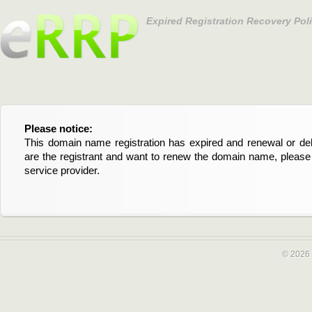
Expired Registration Recovery Pol
Please notice:
Bitte beachten Sie:
This domain name registration has expired and renewal or dele
Diese Domainregistrierung ist abgelaufen und die Verläng
are the registrant and want to renew the domain name, please 
Domain stehen an. Wenn Sie der Registrant sind und di
service provider.
verlängern möchten, kontaktieren Sie bitte Ihren Service-Provid
© 2026