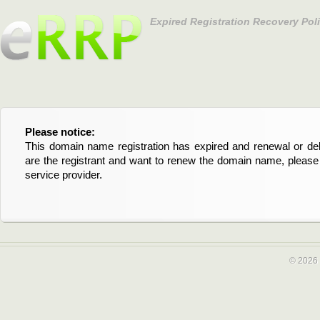
Expired Registration Recovery Pol
Please notice:
Bitte beachten Sie:
This domain name registration has expired and renewal or dele
Diese Domainregistrierung ist abgelaufen und die Verläng
are the registrant and want to renew the domain name, please 
Domain stehen an. Wenn Sie der Registrant sind und di
service provider.
verlängern möchten, kontaktieren Sie bitte Ihren Service-Provid
© 2026